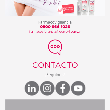
Anterior
Sig
Farmacovigilancia
0800 666 1026
farmacovigilancia@craveri.com.ar
CONTACTO
¡Seguinos!